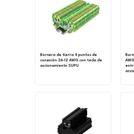
Bornera de tierra 4 puntos de
Born
conexión 26-12 AWG con tecla de
AWG 
accionamiento SUPU
entr
acci