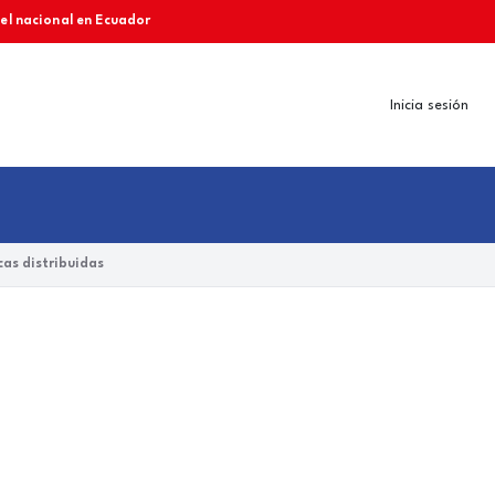
vel nacional en Ecuador
Inicia sesión
as distribuidas