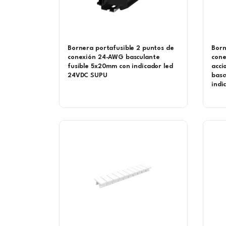
Bornera portafusible 2 puntos de
Born
conexión 24-AWG basculante
cone
fusible 5x20mm con indicador led
acc
24VDC SUPU
basc
indi