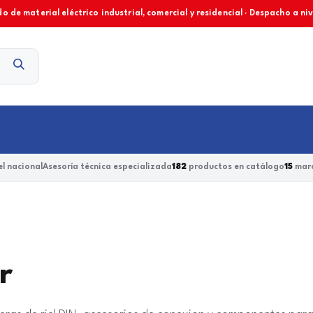
o de material eléctrico industrial, comercial y residencial · Despacho a ni
Contacto
l nacional
Asesoría técnica especializada
182
productos en catálogo
15
marc
r