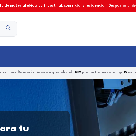
o de material eléctrico industrial, comercial y residencial · Despacho a ni
Contacto
l nacional
Asesoría técnica especializada
182
productos en catálogo
15
marc
para tu