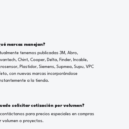
ué marcas manejan?
tualmente tenemos publicadas 3M, Abro,
vantech, Chint, Cooper, Delta, Finder, Incable,
crosensor, Plastidor, Siemens, Supmea, Supu, VPC
Veto, con nuevas marcas incorporándose
nstantemente a la tienda.
uedo solicitar cotización por volumen?
, contáctanos para precios especiales en compras
r volumen o proyectos.