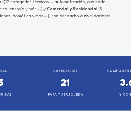
al
(12 categorías técnicas —automatización, cableado,
ática, energía y más—) y
Comercial y Residencial
(9
ciones, domótica y más—), con despacho a nivel nacional
CAS
CATEGORÍAS
COMPONENT
5
21
3.
BUIDAS
PARA TU BÚSQUEDA
Y CO