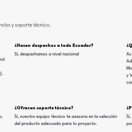
víos y soporte técnico.
¿Hacen despachos a todo Ecuador?
¿Q
Sí, despachamos a nivel nacional
Ac
rol
Ad
Mi
),
y 
co
¿Ofrecen soporte técnico?
¿P
o,
Sí, nuestro equipo técnico te asesora en la selección
Sí
del producto adecuado para tu proyecto.
po