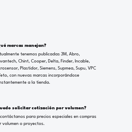
ué marcas manejan?
tualmente tenemos publicadas 3M, Abro,
vantech, Chint, Cooper, Delta, Finder, Incable,
crosensor, Plastidor, Siemens, Supmea, Supu, VPC
Veto, con nuevas marcas incorporándose
nstantemente a la tienda.
uedo solicitar cotización por volumen?
, contáctanos para precios especiales en compras
r volumen o proyectos.