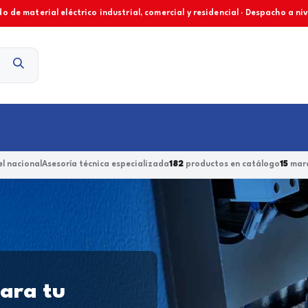
o de material eléctrico industrial, comercial y residencial · Despacho a ni
Contacto
l nacional
Asesoría técnica especializada
182
productos en catálogo
15
marc
para tu