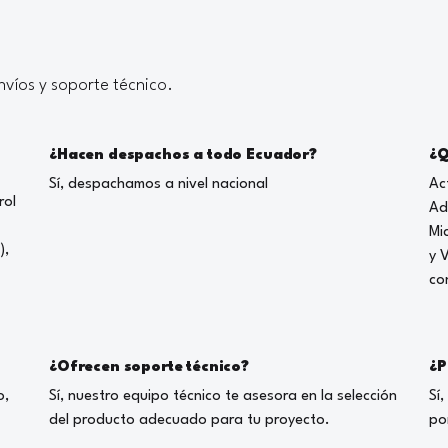
víos y soporte técnico.
¿Hacen despachos a todo Ecuador?
¿Q
Sí, despachamos a nivel nacional
Ac
rol
Ad
Mi
),
y 
co
¿Ofrecen soporte técnico?
¿P
o,
Sí, nuestro equipo técnico te asesora en la selección
Sí
del producto adecuado para tu proyecto.
po