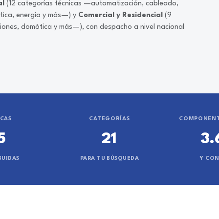
al
(12 categorías técnicas —automatización, cableado,
ática, energía y más—) y
Comercial y Residencial
(9
ciones, domótica y más—), con despacho a nivel nacional
CAS
CATEGORÍAS
COMPONENT
5
21
3.
BUIDAS
PARA TU BÚSQUEDA
Y CO