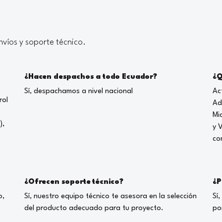
víos y soporte técnico.
¿Hacen despachos a todo Ecuador?
¿Q
Sí, despachamos a nivel nacional
Ac
rol
Ad
Mi
),
y 
co
¿Ofrecen soporte técnico?
¿P
o,
Sí, nuestro equipo técnico te asesora en la selección
Sí
del producto adecuado para tu proyecto.
po