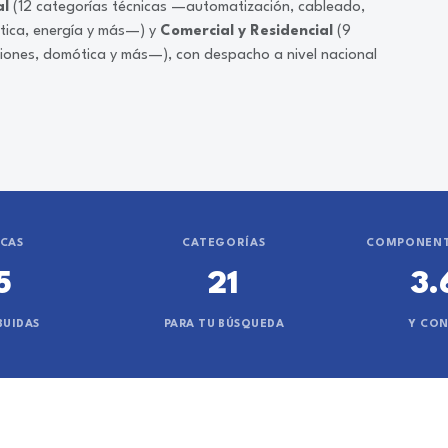
al
(12 categorías técnicas —automatización, cableado,
ática, energía y más—) y
Comercial y Residencial
(9
ciones, domótica y más—), con despacho a nivel nacional
CAS
CATEGORÍAS
COMPONENT
5
21
3.
BUIDAS
PARA TU BÚSQUEDA
Y CO