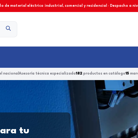
o de material eléctrico industrial, comercial y residencial · Despacho a ni
Contacto
l nacional
Asesoría técnica especializada
182
productos en catálogo
15
marc
para tu