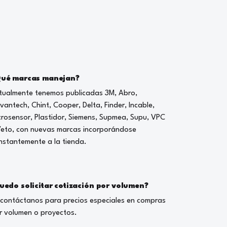
ué marcas manejan?
tualmente tenemos publicadas 3M, Abro,
vantech, Chint, Cooper, Delta, Finder, Incable,
crosensor, Plastidor, Siemens, Supmea, Supu, VPC
Veto, con nuevas marcas incorporándose
nstantemente a la tienda.
uedo solicitar cotización por volumen?
, contáctanos para precios especiales en compras
r volumen o proyectos.