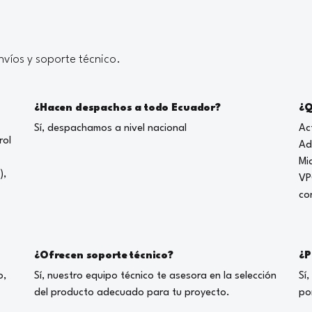
víos y soporte técnico.
¿Hacen despachos a todo Ecuador?
¿Q
Sí, despachamos a nivel nacional
Ac
rol
Ad
Mi
),
VP
co
¿Ofrecen soporte técnico?
¿P
o,
Sí, nuestro equipo técnico te asesora en la selección
Sí
del producto adecuado para tu proyecto.
po