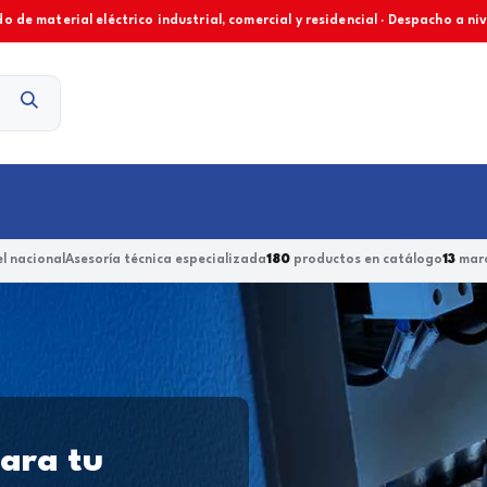
o de material eléctrico industrial, comercial y residencial · Despacho a ni
Contacto
l nacional
Asesoría técnica especializada
180
productos en catálogo
13
marc
para tu