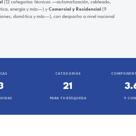
al
(12 categorías técnicas —automatización, cableado,
ática, energía y más—) y
Comercial y Residencial
(9
ciones, domótica y más—), con despacho a nivel nacional
CAS
CATEGORÍAS
COMPONENT
3
21
3.
BUIDAS
PARA TU BÚSQUEDA
Y CO