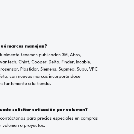
ué marcas manejan?
tualmente tenemos publicadas 3M, Abro,
vantech, Chint, Cooper, Delta, Finder, Incable,
crosensor, Plastidor, Siemens, Supmea, Supu, VPC
Veto, con nuevas marcas incorporándose
nstantemente a la tienda.
uedo solicitar cotización por volumen?
, contáctanos para precios especiales en compras
r volumen o proyectos.