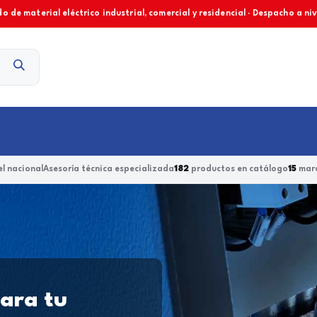
o de material eléctrico industrial, comercial y residencial · Despacho a ni
Contacto
l nacional
Asesoría técnica especializada
182
productos en catálogo
15
marc
para tu