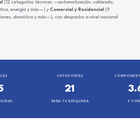
al
(12 categorías técnicas —automatización, cableado,
ática, energía y más—) y
Comercial y Residencial
(9
ciones, domótica y más—), con despacho a nivel nacional
CAS
CATEGORÍAS
COMPONENT
5
21
3.
BUIDAS
PARA TU BÚSQUEDA
Y CO