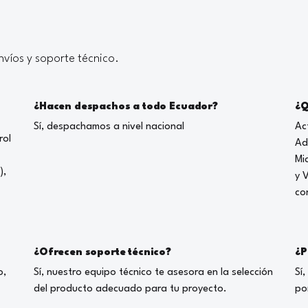
víos y soporte técnico.
¿Hacen despachos a todo Ecuador?
¿Q
Sí, despachamos a nivel nacional
Ac
rol
Ad
Mi
),
y 
co
¿Ofrecen soporte técnico?
¿P
o,
Sí, nuestro equipo técnico te asesora en la selección
Sí
del producto adecuado para tu proyecto.
po