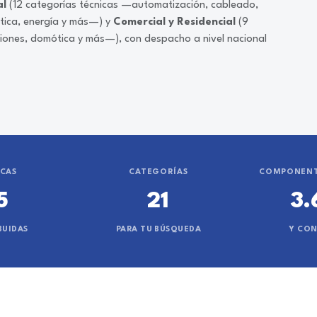
al
(12 categorías técnicas —automatización, cableado,
ática, energía y más—) y
Comercial y Residencial
(9
ciones, domótica y más—), con despacho a nivel nacional
CAS
CATEGORÍAS
COMPONENT
5
21
3.
BUIDAS
PARA TU BÚSQUEDA
Y CO