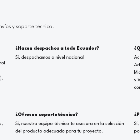
víos y soporte técnico.
¿Hacen despachos a todo Ecuador?
¿Q
Sí, despachamos a nivel nacional
Ac
rol
Ad
Mi
),
y 
co
¿Ofrecen soporte técnico?
¿P
o,
Sí, nuestro equipo técnico te asesora en la selección
Sí
del producto adecuado para tu proyecto.
po