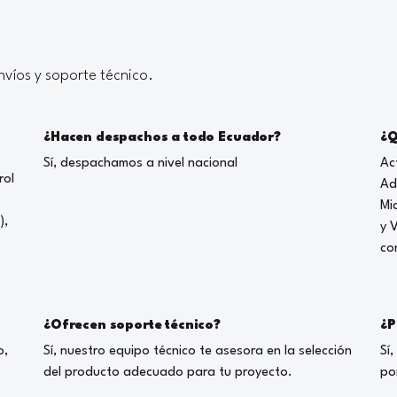
víos y soporte técnico.
¿Hacen despachos a todo Ecuador?
¿Q
Sí, despachamos a nivel nacional
Ac
rol
Ad
Mi
),
y 
co
¿Ofrecen soporte técnico?
¿P
o,
Sí, nuestro equipo técnico te asesora en la selección
Sí
del producto adecuado para tu proyecto.
po