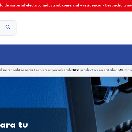
o de material eléctrico industrial, comercial y residencial · Despacho a ni
Contacto
l nacional
Asesoría técnica especializada
182
productos en catálogo
15
marc
para tu