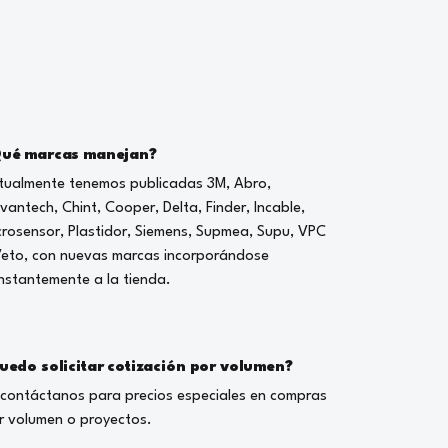
ué marcas manejan?
tualmente tenemos publicadas 3M, Abro,
vantech, Chint, Cooper, Delta, Finder, Incable,
crosensor, Plastidor, Siemens, Supmea, Supu, VPC
Veto, con nuevas marcas incorporándose
nstantemente a la tienda.
uedo solicitar cotización por volumen?
, contáctanos para precios especiales en compras
r volumen o proyectos.