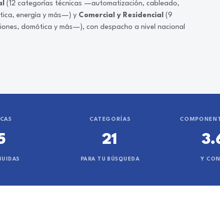
al
(12 categorías técnicas —automatización, cableado,
ática, energía y más—) y
Comercial y Residencial
(9
ciones, domótica y más—), con despacho a nivel nacional
CAS
CATEGORÍAS
COMPONENT
5
21
3.
BUIDAS
PARA TU BÚSQUEDA
Y CO