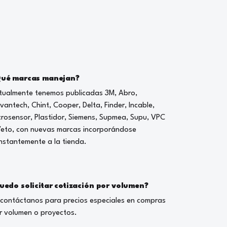
ué marcas manejan?
tualmente tenemos publicadas 3M, Abro,
vantech, Chint, Cooper, Delta, Finder, Incable,
crosensor, Plastidor, Siemens, Supmea, Supu, VPC
Veto, con nuevas marcas incorporándose
nstantemente a la tienda.
uedo solicitar cotización por volumen?
, contáctanos para precios especiales en compras
r volumen o proyectos.