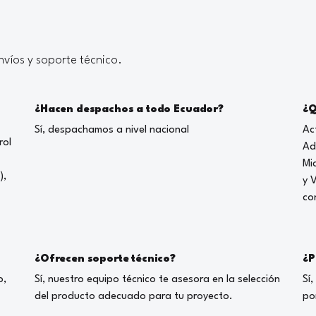
víos y soporte técnico.
¿Hacen despachos a todo Ecuador?
¿Q
Sí, despachamos a nivel nacional
Ac
rol
Ad
Mi
),
y 
co
¿Ofrecen soporte técnico?
¿P
o,
Sí, nuestro equipo técnico te asesora en la selección
Sí
del producto adecuado para tu proyecto.
po