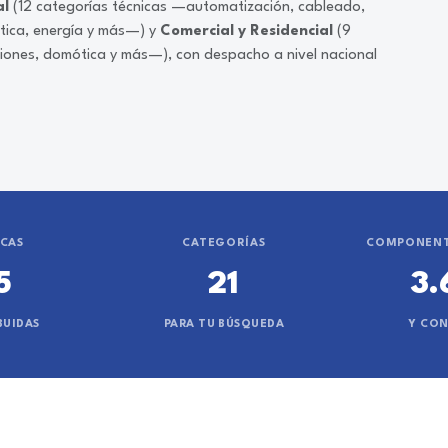
al
(12 categorías técnicas —automatización, cableado,
ática, energía y más—) y
Comercial y Residencial
(9
ciones, domótica y más—), con despacho a nivel nacional
CAS
CATEGORÍAS
COMPONENT
5
21
3.
BUIDAS
PARA TU BÚSQUEDA
Y CO