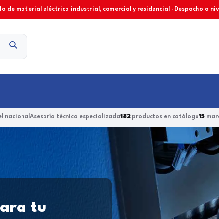
o de material eléctrico industrial, comercial y residencial · Despacho a ni
Contacto
l nacional
Asesoría técnica especializada
182
productos en catálogo
15
marc
para tu