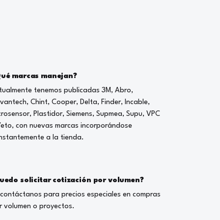
ué marcas manejan?
tualmente tenemos publicadas 3M, Abro,
vantech, Chint, Cooper, Delta, Finder, Incable,
crosensor, Plastidor, Siemens, Supmea, Supu, VPC
Veto, con nuevas marcas incorporándose
nstantemente a la tienda.
uedo solicitar cotización por volumen?
, contáctanos para precios especiales en compras
r volumen o proyectos.