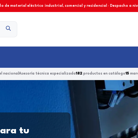
o de material eléctrico industrial, comercial y residencial · Despacho a ni
Contacto
l nacional
Asesoría técnica especializada
182
productos en catálogo
15
marc
para tu