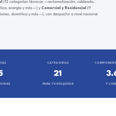
al
(12 categorías técnicas —automatización, cableado,
ática, energía y más—) y
Comercial y Residencial
(9
ciones, domótica y más—), con despacho a nivel nacional
CAS
CATEGORÍAS
COMPONENT
5
21
3.
BUIDAS
PARA TU BÚSQUEDA
Y CO