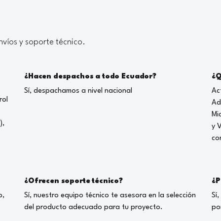
víos y soporte técnico.
¿Hacen despachos a todo Ecuador?
¿Q
Sí, despachamos a nivel nacional
Ac
rol
Ad
Mi
),
y 
co
¿Ofrecen soporte técnico?
¿P
o,
Sí, nuestro equipo técnico te asesora en la selección
Sí
del producto adecuado para tu proyecto.
po