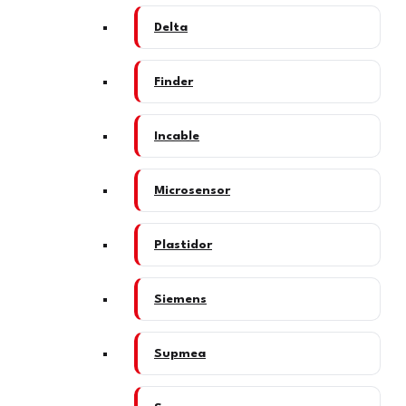
Delta
Finder
Incable
Microsensor
Plastidor
Siemens
Supmea