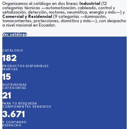
Organizamos el catálogo en dos líneas:
Industrial
(12
categorías técnicas —automatización, cableado, control y
señalización, detección, motores, neumática, energía y más—) y
Comercial y Residencial
(9 categorías —iluminación,
tomacorrientes, protecciones, domótica y más—), con despacho
a nivel nacional en Ecuador.
Ver catálogo
CATÁLOGO
182
PRODUCTOS DISPONIBLES
MARCAS
15
DISTRIBUIDAS
CATEGORÍAS
21
PARA TU BÚSQUEDA
COMPONENTES VENDIDOS
3.671
Y CONTANDO
DESPACHO