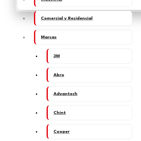
Comercial y Residencial
Marcas
3M
Abro
Advantech
Chint
Cooper