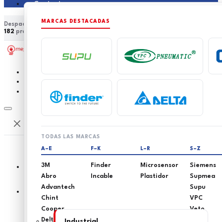
Contacto
MARCAS DESTACADAS
Despacho a nivel nacional
Asesoría técnica especializada
182
productos en catálogo
15
marcas distribuidas
0
0
TODAS LAS MARCAS
A–E
F–K
L–R
S–Z
3M
Finder
Microsensor
Siemens
Abro
Incable
Plastidor
Supmea
Advantech
Supu
Inicio
Chint
VPC
Cooper
Veto
Delta
Industrial