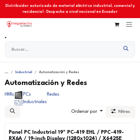
Ir al contenido
Distribuidor autorizado de material eléctrico industrial, comercial y
residencial · Despacho a nivel nacional en Ecuador
...
Industrial
Automatización y Redes
Automatización y Redes
HMIs
PCs
Redes
Industriales
Ordenar por
Filtros
Panel PC Industrial 19" PC-419 EHL / PPC-419-
RX6A / 19-inch Display (1280x1024) / X6425E