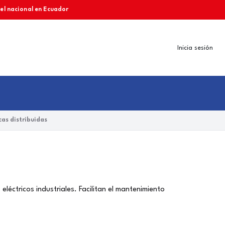
vel nacional en Ecuador
Inicia sesión
as distribuidas
éctricos industriales. Facilitan el mantenimiento