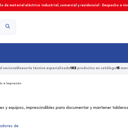
o de material eléctrico industrial, comercial y residencial · Despacho a ni
Contacto
l nacional
Asesoría técnica especializada
182
productos en catálogo
15
marc
o e Impresión
s y equipos, imprescindibles para documentar y mantener tableros el
adores de