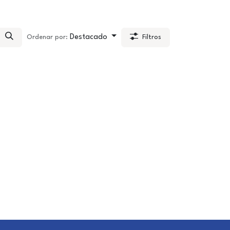
Destacado
Ordenar por:
Filtros
Agregar a la lista de deseos
 lista de deseos