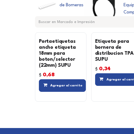
de Borneras
Equi
Comp
Portaetiquetas
Etiqueta para
ancho etiqueta
bornera de
18mm para
distribucion TPA
boton/selector
SUPU
(22mm) SUPU
0,34
$
0,68
$
Agregar al carr
Compara
Agregar al carrito