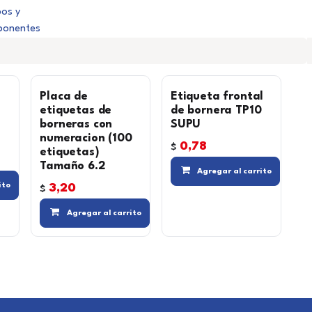
pos y
onentes
Placa de
Etiqueta frontal
etiquetas de
de bornera TP10
borneras con
SUPU
numeracion (100
0,78
$
etiquetas)
Tamaño 6.2
Agregar al carrito
Agregar a la lista de deseos
ito
3,20
$
Agregar a la lista de deseos
Compara
Agregar a la
Agregar al carrito