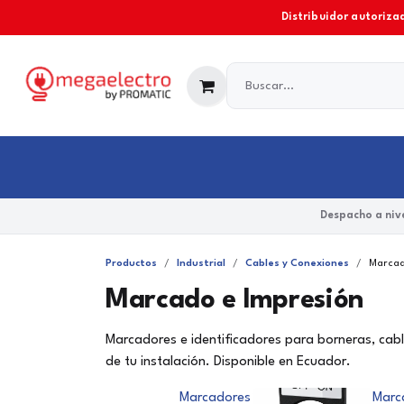
Ir al contenido
Distribuidor autorizad
Industrial
Comercial y Residencial
Marcas
Despacho a nive
Productos
Industrial
Cables y Conexiones
Marcad
Marcado e Impresión
Marcadores e identificadores para borneras, cable
de tu instalación. Disponible en Ecuador.
Marcadores
Marc