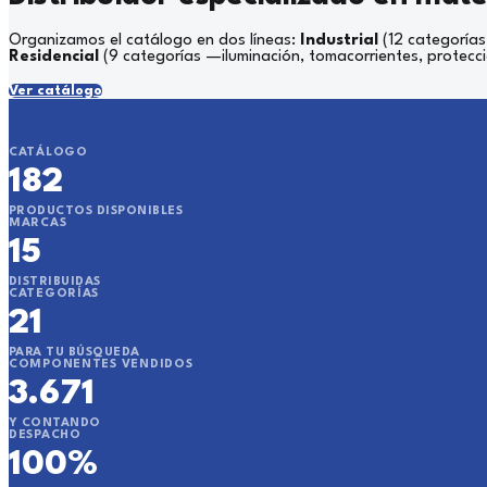
Organizamos el catálogo en dos líneas:
Industrial
(12 categorías
Residencial
(9 categorías —iluminación, tomacorrientes, protecc
Ver catálogo
CATÁLOGO
182
PRODUCTOS DISPONIBLES
MARCAS
15
DISTRIBUIDAS
CATEGORÍAS
21
PARA TU BÚSQUEDA
COMPONENTES VENDIDOS
3.671
Y CONTANDO
DESPACHO
100%