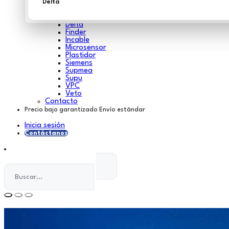
Advantech
Delta
Chint
Cooper
Delta
Finder
Incable
Microsensor
Plastidor
Siemens
Supmea
Supu
VPC
Veto
Contacto
Precio bajo garantizado
Envío estándar
Inicia sesión
Contáctanos