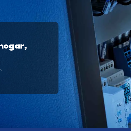
 hogar,
r.