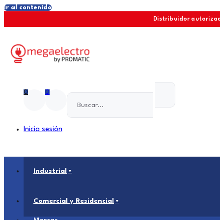
Ir al contenido
Distribuidor autorizad
0
0
Inicia sesión
Industrial
Comercial y Residencial