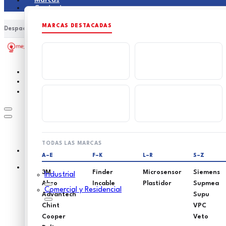
Marcas
Contacto
MARCAS DESTACADAS
Despacho a nivel nacional
Asesoría técnica especializada
182
productos 
0
0
TODAS LAS MARCAS
A–E
F–K
L–R
S–Z
Inicio
3M
Finder
Microsensor
Siemens
Industrial
Abro
Incable
Plastidor
Supmea
Comercial y Residencial
Advantech
Supu
Marcas
Chint
VPC
3M
Cooper
Veto
Abro