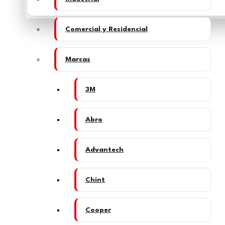
Comercial y Residencial
Marcas
3M
Abro
Advantech
Chint
Cooper