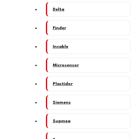
Delta
Finder
Incable
Microsensor
Plastidor
Siemens
Supmea