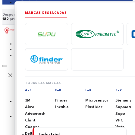
Contacto
MARCAS DESTACADAS
Despacho a nivel nacional
Asesoría técnica especializada
182
productos en catálogo
15
marcas distribuidas
0
0
TODAS LAS MARCAS
A–E
F–K
L–R
S–Z
3M
Finder
Microsensor
Siemens
Abro
Incable
Plastidor
Supmea
Advantech
Supu
Inicio
Chint
VPC
Cooper
Veto
Delta
Industrial