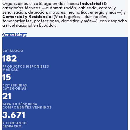
Organizamos el catálogo en dos líneas:
Industrial
(12
categorías técnicas —automatización, cableado, control y
señalización, detección, motores, neumática, energía y más—) y
Comercial y Residencial
(9 categorías —iluminación,
tomacorrientes, protecciones, domótica y más—), con despacho
a nivel nacional en Ecuador.
Ver catálogo
CATÁLOGO
182
PRODUCTOS DISPONIBLES
MARCAS
15
DISTRIBUIDAS
CATEGORÍAS
21
PARA TU BÚSQUEDA
COMPONENTES VENDIDOS
3.671
Y CONTANDO
DESPACHO