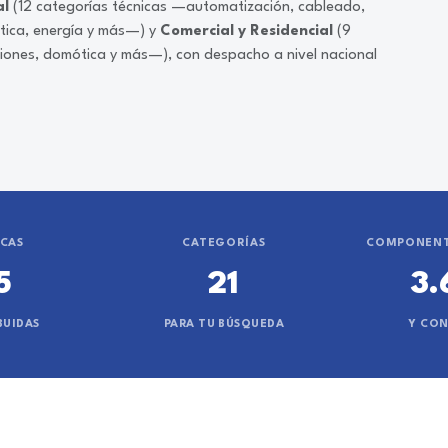
al
(12 categorías técnicas —automatización, cableado,
ática, energía y más—) y
Comercial y Residencial
(9
ciones, domótica y más—), con despacho a nivel nacional
CAS
CATEGORÍAS
COMPONENT
5
21
3.
BUIDAS
PARA TU BÚSQUEDA
Y CO