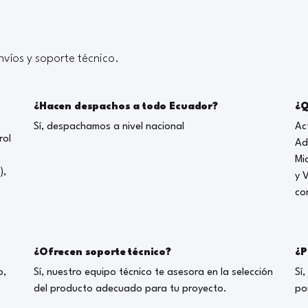
víos y soporte técnico.
¿Hacen despachos a todo Ecuador?
¿Q
Sí, despachamos a nivel nacional
Ac
rol
Ad
Mi
),
y 
co
¿Ofrecen soporte técnico?
¿P
o,
Sí, nuestro equipo técnico te asesora en la selección
Sí
del producto adecuado para tu proyecto.
po