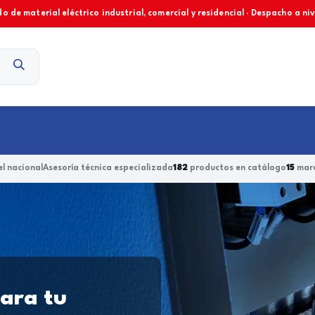
o de material eléctrico industrial, comercial y residencial · Despacho a ni
Contacto
l nacional
Asesoría técnica especializada
182
productos en catálogo
15
marc
para tu