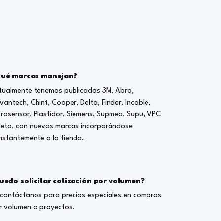
ué marcas manejan?
tualmente tenemos publicadas 3M, Abro,
vantech, Chint, Cooper, Delta, Finder, Incable,
crosensor, Plastidor, Siemens, Supmea, Supu, VPC
Veto, con nuevas marcas incorporándose
nstantemente a la tienda.
uedo solicitar cotización por volumen?
, contáctanos para precios especiales en compras
r volumen o proyectos.