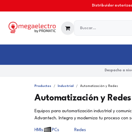
Ir al contenido
Distribuidor autorizad
Industrial
Comercial y Residencial
Marcas
Despacho a nive
Productos
Industrial
Automatización y Redes
Automatización y Redes
Equipos para automatización industrial y comunic
Advantech. Integra y moderniza tu proceso con s
HMIs
PCs
Redes