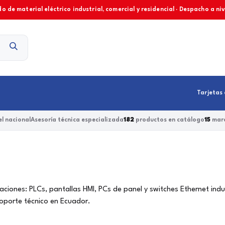
o de material eléctrico industrial, comercial y residencial · Despacho a ni
Contacto
Tarjetas 
l nacional
Asesoría técnica especializada
182
productos en catálogo
15
marc
aciones: PLCs, pantallas HMI, PCs de panel y switches Ethernet ind
oporte técnico en Ecuador.