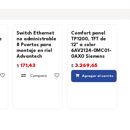
Switch Ethernet
Comfort panel
e
no administrable
TP1200, TFT de
8 Puertos para
12" a color
montaje en riel
6AV2124-0MC01-
Advantech
0AX0 Siemens
171,43
3.269,65
$
$
Agregar a la lista de deseos
Compara
Agregar a la lista de deseos
Agregar al carrito
Agregar a la lista de deseos