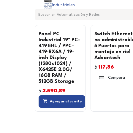
Industriales
Panel PC
Switch Ethernet
Industrial 19" PC-
no administrabl
419 EHL / PPC-
5 Puertos para
419-RX6A / 19-
montaje en riel
inch Display
Advantech
(1280x1024) /
117,86
$
X6425E 2.0G/
16GB RAM /
Compara
512GB Storage
3.590,89
$
Compara
Agregar al carrito