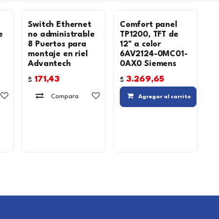
Switch Ethernet
Comfort panel
e
no administrable
TP1200, TFT de
8 Puertos para
12" a color
montaje en riel
6AV2124-0MC01-
Advantech
0AX0 Siemens
171,43
3.269,65
$
$
Agregar a la lista de deseos
Compara
Agregar a la lista de deseos
Agregar al carrito
Agregar a la lista de deseos