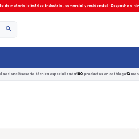
o de material eléctrico industrial, comercial y residencial · Despacho a ni
Contacto
l nacional
Asesoría técnica especializada
180
productos en catálogo
13
marc