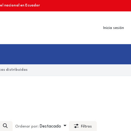
vel nacional en Ecuador
Inicia sesión
as distribuidas
Destacado
Ordenar por:
Filtros