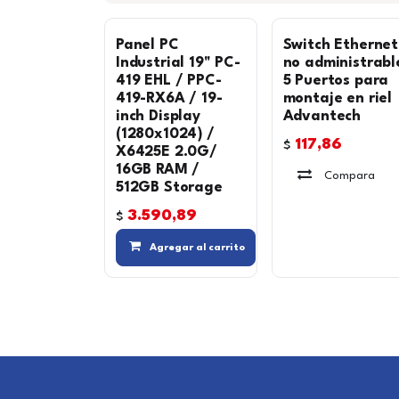
Panel PC
Switch Ethernet
Industrial 19" PC-
no administrabl
419 EHL / PPC-
5 Puertos para
419-RX6A / 19-
montaje en riel
inch Display
Advantech
(1280x1024) /
117,86
$
X6425E 2.0G/
16GB RAM /
Compara
512GB Storage
3.590,89
$
Compara
Agregar al carrito