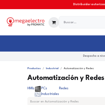
Ir al contenido
Distribuidor autorizad
Industrial
Comercial y Residencial
Marcas
Despacho a nive
Productos
Industrial
Automatización y Redes
Automatización y Redes
HMIs
PCs
Redes
Industriales