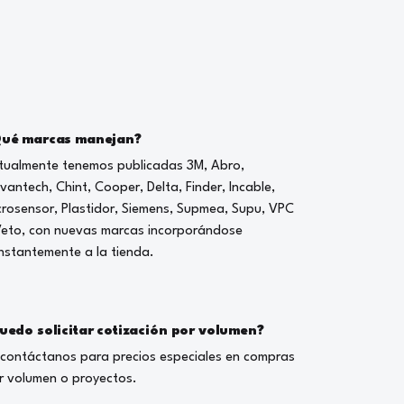
ué marcas manejan?
tualmente tenemos publicadas 3M, Abro,
vantech, Chint, Cooper, Delta, Finder, Incable,
crosensor, Plastidor, Siemens, Supmea, Supu, VPC
Veto, con nuevas marcas incorporándose
nstantemente a la tienda.
uedo solicitar cotización por volumen?
, contáctanos para precios especiales en compras
r volumen o proyectos.