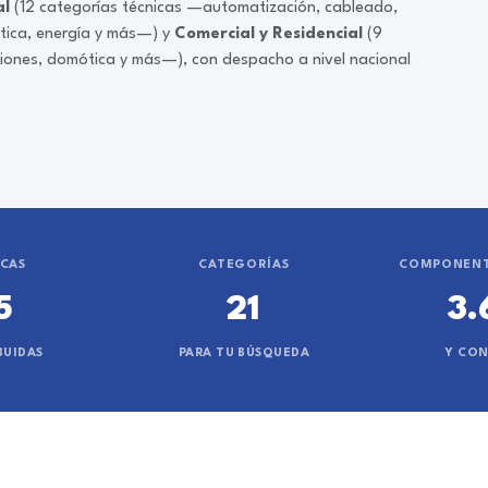
al
(12 categorías técnicas —automatización, cableado,
ática, energía y más—) y
Comercial y Residencial
(9
ciones, domótica y más—), con despacho a nivel nacional
CAS
CATEGORÍAS
COMPONENT
5
21
3.
BUIDAS
PARA TU BÚSQUEDA
Y CO