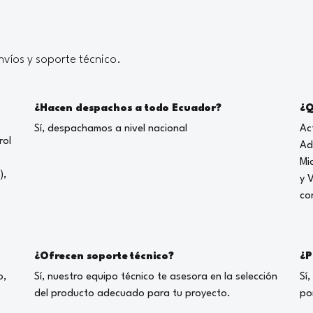
víos y soporte técnico.
¿Hacen despachos a todo Ecuador?
¿Q
Sí, despachamos a nivel nacional
Ac
rol
Ad
Mi
),
y 
co
¿Ofrecen soporte técnico?
¿P
o,
Sí, nuestro equipo técnico te asesora en la selección
Sí
del producto adecuado para tu proyecto.
po