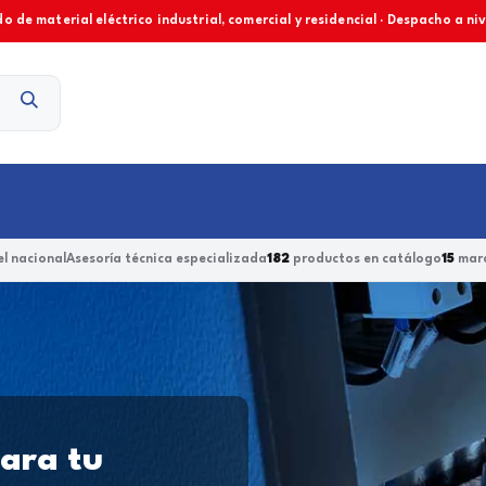
o de material eléctrico industrial, comercial y residencial · Despacho a ni
Contacto
l nacional
Asesoría técnica especializada
182
productos en catálogo
15
marc
para tu