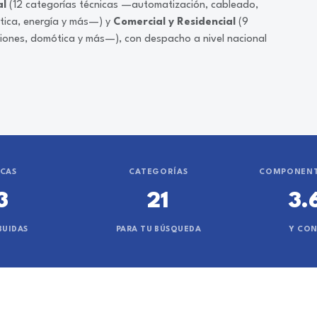
al
(12 categorías técnicas —automatización, cableado,
ática, energía y más—) y
Comercial y Residencial
(9
ciones, domótica y más—), con despacho a nivel nacional
CAS
CATEGORÍAS
COMPONENT
3
21
3.
BUIDAS
PARA TU BÚSQUEDA
Y CO