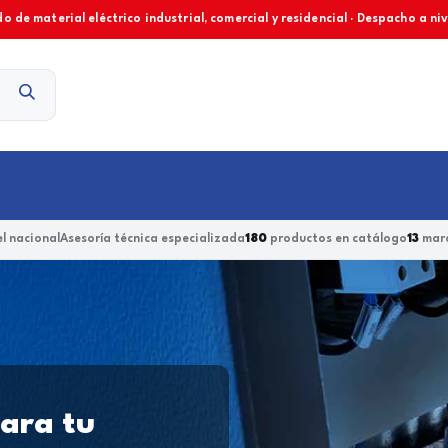
o de material eléctrico industrial, comercial y residencial · Despacho a ni
Contacto
l nacional
Asesoría técnica especializada
180
productos en catálogo
13
marc
para tu