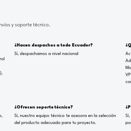
víos y soporte técnico.
¿Hacen despachos a todo Ecuador?
¿Q
Sí, despachamos a nivel nacional
Ac
rol
Ad
Mi
),
VP
co
¿Ofrecen soporte técnico?
¿P
o,
Sí, nuestro equipo técnico te asesora en la selección
Sí
del producto adecuado para tu proyecto.
po