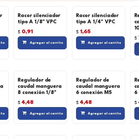
r
Racor silenciador
Racor silenciador
R
tipo A 1/8" VPC
tipo A 1/4" VPC
c
1
0,91
1,65
$
$
$
Agregar a la lista de deseos
Compara
Agregar a la lista de deseos
Compara
Agregar a la
ito
Agregar al carrito
Agregar al carrito
Regulador de
Regulador de
R
ra
caudal manguera
caudal manguera
c
8 conexión 1/8"
6 conexión M5
6
4,48
4,48
$
$
$
a lista de deseos
Agregar a la lista de deseos
Agregar a la lista de d
ito
Agregar al carrito
Agregar al carrito