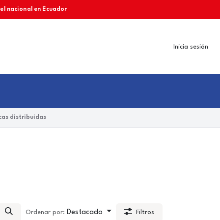
vel nacional en Ecuador
Inicia sesión
as distribuidas
Destacado
Ordenar por:
Filtros