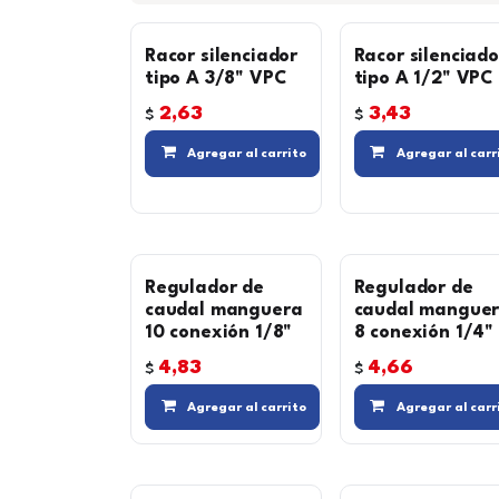
Racor silenciador
Racor silenciado
tipo A 3/8" VPC
tipo A 1/2" VPC
2,63
3,43
$
$
Compara
Agregar al carrito
Agregar al carr
Regulador de
Regulador de
caudal manguera
caudal mangue
10 conexión 1/8"
8 conexión 1/4"
4,83
4,66
$
$
Agregar a l
Agregar al carrito
Agregar al carr