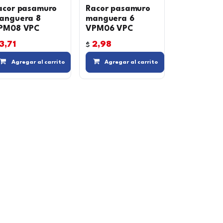
acor pasamuro
Racor pasamuro
anguera 8
manguera 6
PM08 VPC
VPM06 VPC
3,71
2,98
$
eseos
Compara
Agregar a la lista de deseos
Agregar a la lista de deseos
Agre
Agregar al carrito
Agregar al carrito