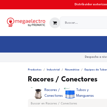
Ir al contenido
Distribuidor autorizad
Industrial
Comercial y Residencial
Marcas
Despacho a nive
Productos
Industrial
Neumática
Equipos de Tuber
Racores / Conectores
Racores /
Tubos y
Conectores
Mangueras