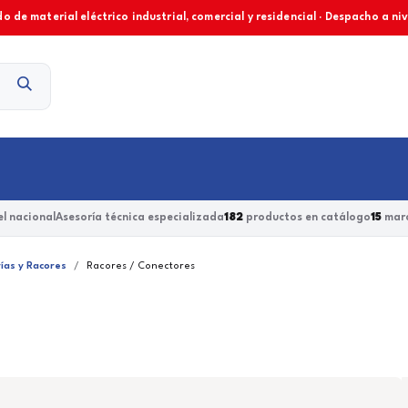
o de material eléctrico industrial, comercial y residencial · Despacho a ni
Contacto
l nacional
Asesoría técnica especializada
182
productos en catálogo
15
marc
ías y Racores
Racores / Conectores