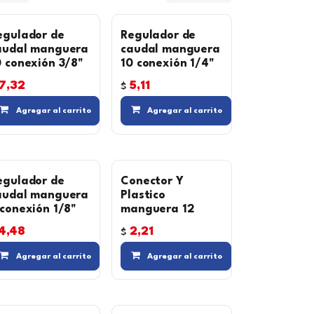
egulador de
Regulador de
audal manguera
caudal manguera
0 conexión 3/8"
10 conexión 1/4"
7,32
5,11
$
 lista de deseos
Compara
Agregar a la lista de deseos
Agregar a la lista de deseos
Agre
Agregar al carrito
Agregar al carrito
egulador de
Conector Y
audal manguera
Plastico
 conexión 1/8"
manguera 12
4,48
2,21
$
eseos
Agregar a la lista de deseos
Agregar a la lista de deseos
Agre
Agregar al carrito
Agregar al carrito