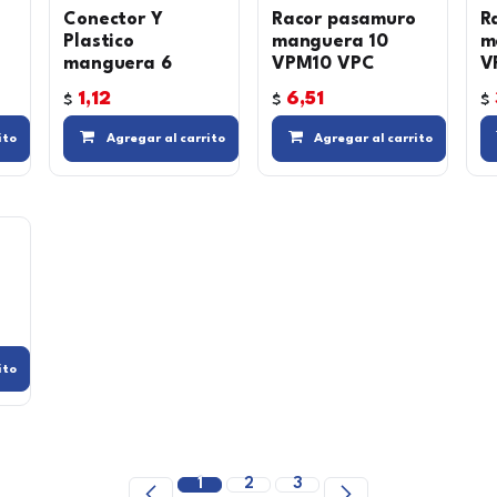
Conector Y
Racor pasamuro
R
Plastico
manguera 10
m
manguera 6
VPM10 VPC
V
1,12
6,51
$
$
$
a lista de deseos
Agregar a la lista de deseos
Agregar a la lista de d
ito
Agregar al carrito
Agregar al carrito
a lista de deseos
Agregar a la lista de deseos
ito
1
2
3