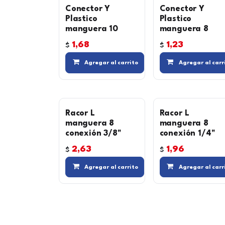
Conector Y
Conector Y
Plastico
Plastico
manguera 10
manguera 8
1,68
1,23
$
$
Agregar a l
Agregar al carrito
Agregar al carr
Racor L
Racor L
manguera 8
manguera 8
conexión 3/8"
conexión 1/4"
2,63
1,96
$
$
Agregar a l
Agregar al carrito
Agregar al carr