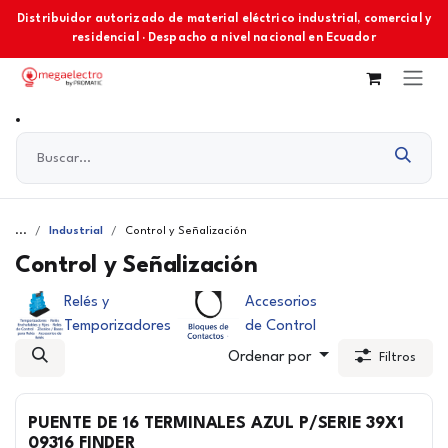
Ir al contenido
Distribuidor autorizado de material eléctrico industrial, comercial y
residencial · Despacho a nivel nacional en Ecuador
...
Industrial
Control y Señalización
Control y Señalización
Relés y
Accesorios
Temporizadores
de Control
Ordenar por
Filtros
PUENTE DE 16 TERMINALES AZUL P/SERIE 39X1
09316 FINDER