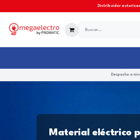
Ir al contenido
Distribuidor autorizad
Industrial
Comercial y Residencial
Marcas
Despacho a nive
Material eléctrico 