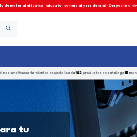
o de material eléctrico industrial, comercial y residencial · Despacho a ni
Contacto
l nacional
Asesoría técnica especializada
182
productos en catálogo
15
marc
para tu