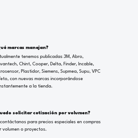
ué marcas manejan?
tualmente tenemos publicadas 3M, Abro,
vantech, Chint, Cooper, Delta, Finder, Incable,
crosensor, Plastidor, Siemens, Supmea, Supu, VPC
Veto, con nuevas marcas incorporándose
nstantemente a la tienda.
uedo solicitar cotización por volumen?
, contáctanos para precios especiales en compras
r volumen o proyectos.