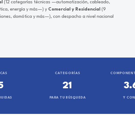
al
(12 categorías técnicas —automatización, cableado,
ática, energía y más—) y
Comercial y Residencial
(9
ciones, domótica y más—), con despacho a nivel nacional
CAS
CATEGORÍAS
COMPONENT
5
21
3.
BUIDAS
PARA TU BÚSQUEDA
Y CO