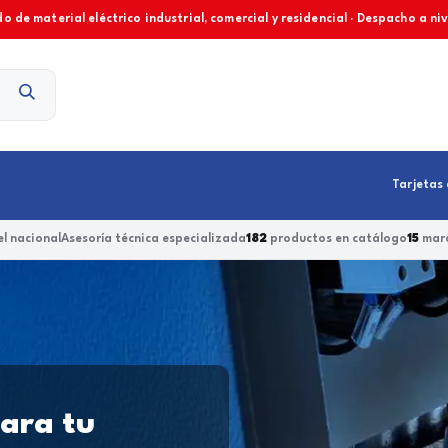
o de material eléctrico industrial, comercial y residencial · Despacho a ni
Contacto
Tarjetas 
l nacional
Asesoría técnica especializada
182
productos en catálogo
15
marc
para tu