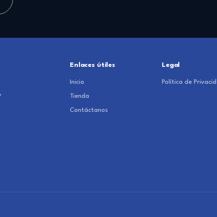
Enlaces útiles
Legal
Inicio
Política de Privaci
y
Tienda
Contáctanos