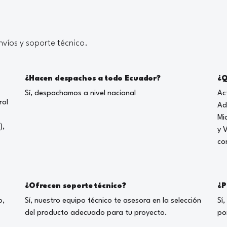
víos y soporte técnico.
¿Hacen despachos a todo Ecuador?
¿Q
Sí, despachamos a nivel nacional
Ac
rol
Ad
Mi
),
y 
co
¿Ofrecen soporte técnico?
¿P
o,
Sí, nuestro equipo técnico te asesora en la selección
Sí
del producto adecuado para tu proyecto.
po