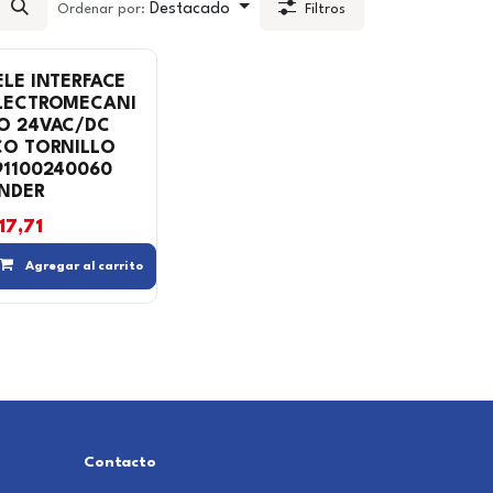
Destacado
Ordenar por:
Filtros
ELE INTERFACE
LECTROMECANI
O 24VAC/DC
CO TORNILLO
91100240060
INDER
17,71
 lista de deseos
Compara
Agregar a la lista de deseos
Compara
Agregar a la lista de de
Agregar al carrito
Contacto