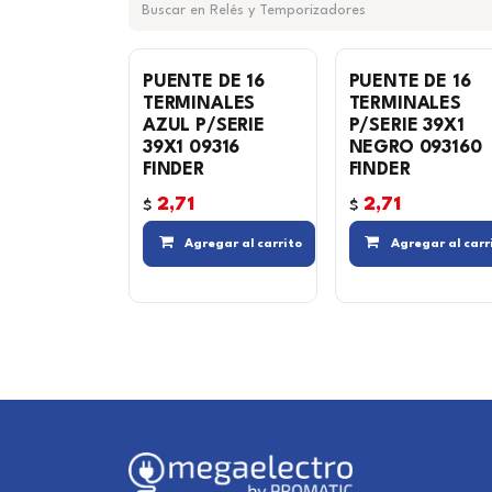
PUENTE DE 16
PUENTE DE 16
TERMINALES
TERMINALES
AZUL P/SERIE
P/SERIE 39X1
39X1 09316
NEGRO 093160
FINDER
FINDER
2,71
2,71
$
$
Compara
Agregar al carrito
Agregar al carr