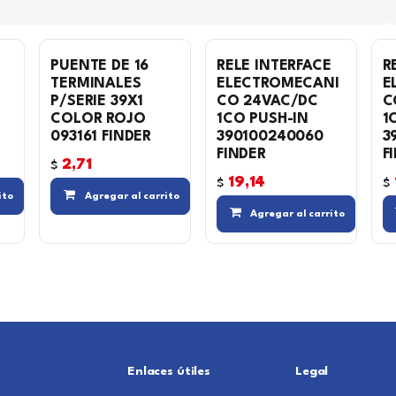
PUENTE DE 16
RELE INTERFACE
R
TERMINALES
ELECTROMECANI
E
P/SERIE 39X1
CO 24VAC/DC
C
COLOR ROJO
1CO PUSH-IN
1
093161 FINDER
390100240060
3
FINDER
F
2,71
$
19,14
$
$
Agregar a la lista de deseos
Compara
Agregar a la lista de deseos
Compara
Agregar a la
ito
Agregar al carrito
Agregar al carrito
Enlaces útiles
Legal