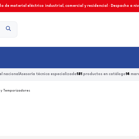
o de material eléctrico industrial, comercial y residencial · Despacho a ni
Contacto
l nacional
Asesoría técnica especializada
181
productos en catálogo
14
marc
 y Temporizadores