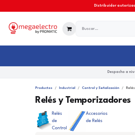
Ir al contenido
Distribuidor autorizad
Industrial
Comercial y Residencial
Marcas
Despacho a nive
Productos
Industrial
Control y Señalización
Relés
Relés y Temporizadores
Relés
Accesorios
de
de Relés
Control