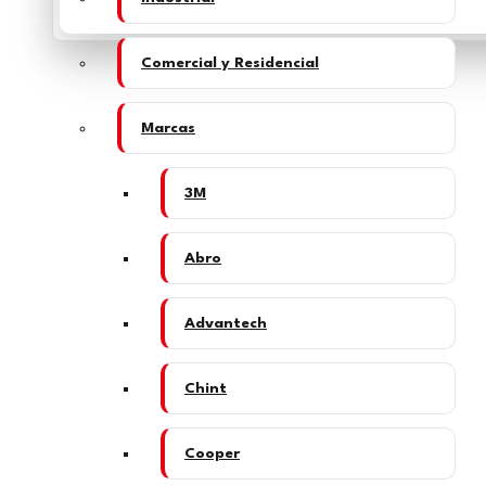
Comercial y Residencial
Marcas
3M
Abro
Advantech
Chint
Cooper