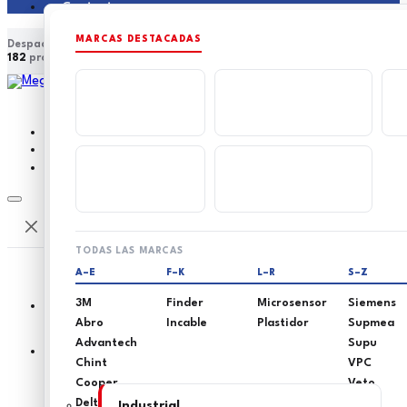
Contacto
MARCAS DESTACADAS
Despacho a nivel nacional
Asesoría técnica especializada
182
productos en catálogo
15
marcas distribuidas
0
0
TODAS LAS MARCAS
A–E
F–K
L–R
S–Z
3M
Finder
Microsensor
Siemens
Abro
Incable
Plastidor
Supmea
Advantech
Supu
Inicio
Chint
VPC
Cooper
Veto
Delta
Industrial