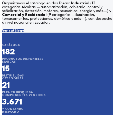
Organizamos el catálogo en dos líneas:
Industrial
(12
categorías técnicas —automatización, cableado, control y
señalización, detección, motores, neumática, energía y más—) y
Comercial y Residencial
(9 categorías —iluminación,
tomacorrientes, protecciones, domótica y más—), con despacho
a nivel nacional en Ecuador.
Ver catálogo
CATÁLOGO
182
PRODUCTOS DISPONIBLES
MARCAS
15
DISTRIBUIDAS
CATEGORÍAS
21
PARA TU BÚSQUEDA
COMPONENTES VENDIDOS
3.671
Y CONTANDO
DESPACHO