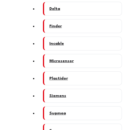
Delta
Finder
Incable
Microsensor
Plastidor
Siemens
Supmea