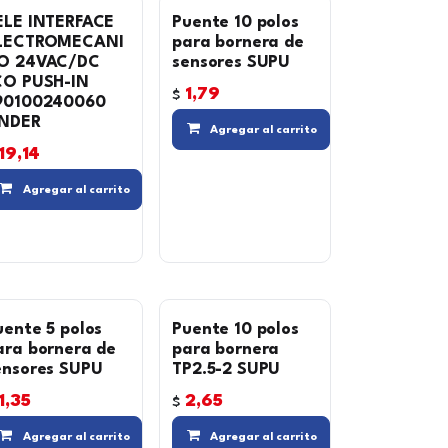
ELE INTERFACE
Puente 10 polos
LECTROMECANI
para bornera de
O 24VAC/DC
sensores SUPU
CO PUSH-IN
1,79
$
90100240060
Compara
Agregar a la lista de deseos
INDER
Compara
Agregar al carrito
19,14
Compara
Agregar a la lista de de
Agregar al carrito
 lista de deseos
uente 5 polos
Puente 10 polos
ara bornera de
para bornera
ensores SUPU
TP2.5-2 SUPU
1,35
2,65
$
Compara
Agregar a la lista de de
Compara
Agregar al carrito
Agregar al carrito