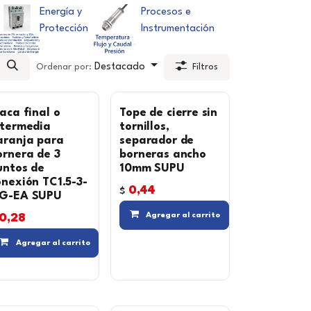
Energía y
Procesos e
Protección
Instrumentación
Destacado
Ordenar por:
Filtros
laca final o
Tope de cierre sin
ntermedia
tornillos,
aranja para
separador de
ornera de 3
borneras ancho
untos de
10mm SUPU
onexión TC1.5-3-
0,44
$
G-EA SUPU
 lista de deseos
Compara
Agregar al carrito
0,28
Compara
Agregar a la lista de de
Agregar al carrito
Compara
Agregar a la lista de deseos