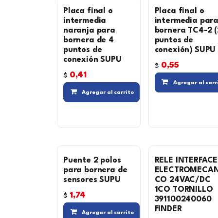
Placa final o
Placa final o
intermedia
intermedia par
naranja para
bornera TC4-2 (
bornera de 4
puntos de
puntos de
conexión) SUPU
conexión SUPU
0,55
$
0,41
$
Agregar al carr
Compara
Agregar al carrito
Puente 2 polos
RELE INTERFACE
para bornera de
ELECTROMECAN
sensores SUPU
CO 24VAC/DC
1CO TORNILLO
1,74
$
391100240060
FINDER
Compara
Agregar al carrito