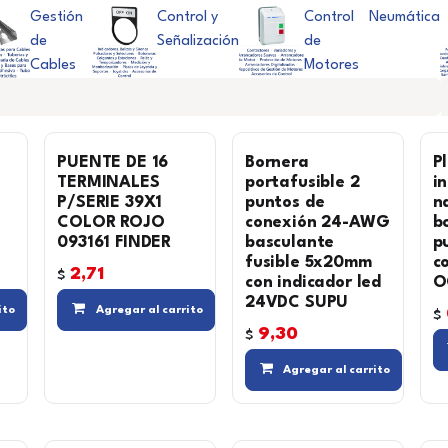
Gestión
Control y
Control
Neumática
de
Señalización
de
Cables
Motores
PUENTE DE 16
Bornera
P
TERMINALES
portafusible 2
i
P/SERIE 39X1
puntos de
n
COLOR ROJO
conexión 24-AWG
b
093161 FINDER
basculante
p
fusible 5x20mm
c
2,71
$
con indicador led
O
24VDC SUPU
Agregar a la lista de deseos
Compara
Agregar a la lista de deseos
Compara
Agregar a la
ito
Agregar al carrito
$
9,30
$
Agregar al carrito