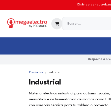
Ir al contenido
Distribuidor autorizad
Industrial
Comercial y Residencial
Marcas
Despacho a nive
Productos
Industrial
Industrial
Material eléctrico industrial para automatización
neumática e instrumentación de marcas como CHIN
con asesoría técnica para tu tablero o proyecto.