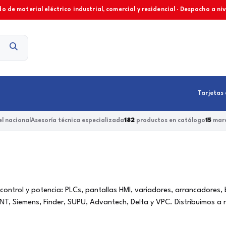
o de material eléctrico industrial, comercial y residencial · Despacho a ni
Contacto
Tarjetas 
l nacional
Asesoría técnica especializada
182
productos en catálogo
15
marc
, control y potencia: PLCs, pantallas HMI, variadores, arrancadores,
T, Siemens, Finder, SUPU, Advantech, Delta y VPC. Distribuimos a 