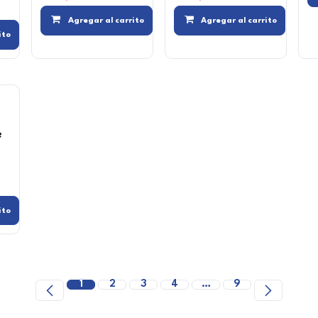
Compara
Agregar a la
Agregar al carrito
Agregar al carrito
Compara
Agregar a la lista de deseos
ito
e
Agregar a la lista de deseos
Compara
Agregar a la lista de deseos
ito
1
2
3
4
…
9