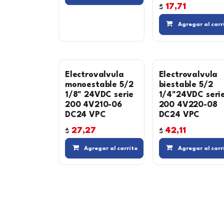
17,71
$
Agregar al carr
Electrovalvula
Electrovalvula
monoestable 5/2
biestable 5/2
1/8" 24VDC serie
1/4"24VDC seri
200 4V210-06
200 4V220-08
DC24 VPC
DC24 VPC
27,27
42,11
$
$
Compara
Agregar al carrito
Agregar al carr