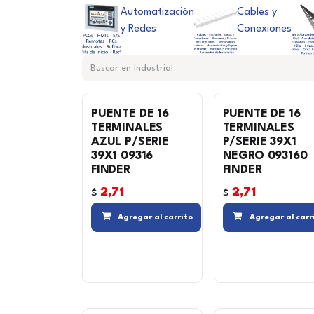
Automatización
Cables y
y Redes
Conexiones
PUENTE DE 16
PUENTE DE 16
TERMINALES
TERMINALES
AZUL P/SERIE
P/SERIE 39X1
39X1 09316
NEGRO 093160
FINDER
FINDER
2,71
2,71
$
$
Compara
Agregar al carrito
Agregar al carr