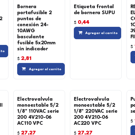
Bornera
Etiqueta frontal
R
a
portafusible 2
de bornera SUPU
E
2
puntos de
C
0,44
$
conexión 24-
1
10AWG
3
Agregar al carrito
basculante
F
fusible 5x20mm
$
sin indicador
Compara
Agregar a la lista de deseos
ito
Agregar a la lista de deseos
2,81
$
Compara
Agregar a la
Agregar al carrito
Electrovalvula
Electrovalvula
P
I
monoestable 5/2
monoestable 5/2
p
1/8" 110VAC serie
1/8" 220VAC serie
s
200 4V210-06
200 4V210-06
$
AC110 VPC
AC220 VPC
Agregar a la lista de deseos
27,27
27,27
$
$