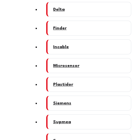
Delta
Finder
Incable
Microsensor
Plastidor
Siemens
Supmea