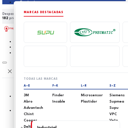
Contacto
MARCAS DESTACADAS
Despacho a nivel nacional
Asesoría técnica especializada
182
productos en catálogo
15
marcas distribuidas
0
0
TODAS LAS MARCAS
A–E
F–K
L–R
S–Z
3M
Finder
Microsensor
Siemens
Abro
Incable
Plastidor
Supmea
Advantech
Supu
Inicio
Chint
VPC
Cooper
Veto
Delta
Industrial