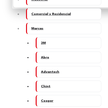
Comercial y Residencial
Marcas
3M
Abro
Advantech
Chint
Cooper