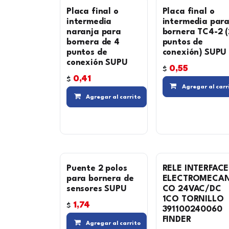
Placa final o
Placa final o
intermedia
intermedia par
naranja para
bornera TC4-2 (
bornera de 4
puntos de
puntos de
conexión) SUPU
conexión SUPU
0,55
$
0,41
$
Agregar al carr
Compara
Agregar al carrito
Puente 2 polos
RELE INTERFACE
para bornera de
ELECTROMECAN
sensores SUPU
CO 24VAC/DC
1CO TORNILLO
1,74
$
391100240060
FINDER
Compara
Agregar al carrito