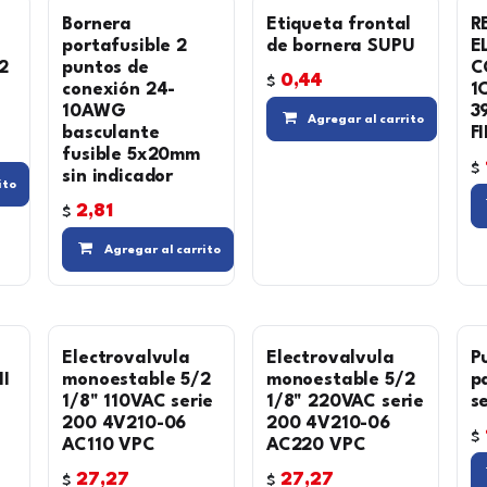
Bornera
Etiqueta frontal
R
a
portafusible 2
de bornera SUPU
E
2
puntos de
C
0,44
$
conexión 24-
1
10AWG
3
Agregar al carrito
basculante
F
fusible 5x20mm
$
sin indicador
Compara
Agregar a la lista de deseos
ito
Agregar a la lista de deseos
2,81
$
Compara
Agregar a la
Agregar al carrito
Electrovalvula
Electrovalvula
P
I
monoestable 5/2
monoestable 5/2
p
1/8" 110VAC serie
1/8" 220VAC serie
s
200 4V210-06
200 4V210-06
$
AC110 VPC
AC220 VPC
Agregar a la lista de deseos
27,27
27,27
$
$