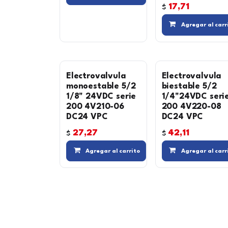
17,71
$
Agregar al carr
Electrovalvula
Electrovalvula
monoestable 5/2
biestable 5/2
1/8" 24VDC serie
1/4"24VDC seri
200 4V210-06
200 4V220-08
DC24 VPC
DC24 VPC
27,27
42,11
$
$
Compara
Agregar al carrito
Agregar al carr