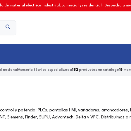
o de material eléctrico industrial, comercial y residencial · Despacho a ni
Contacto
l nacional
Asesoría técnica especializada
182
productos en catálogo
15
marc
, control y potencia: PLCs, pantallas HMI, variadores, arrancadores,
T, Siemens, Finder, SUPU, Advantech, Delta y VPC. Distribuimos a 