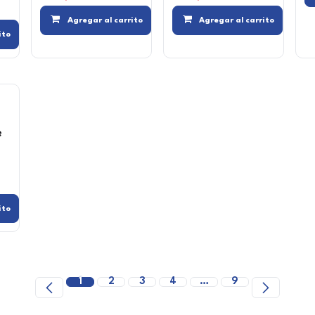
Compara
Agregar a la
Agregar al carrito
Agregar al carrito
Compara
Agregar a la lista de deseos
ito
e
Agregar a la lista de deseos
Compara
Agregar a la lista de deseos
ito
1
2
3
4
…
9