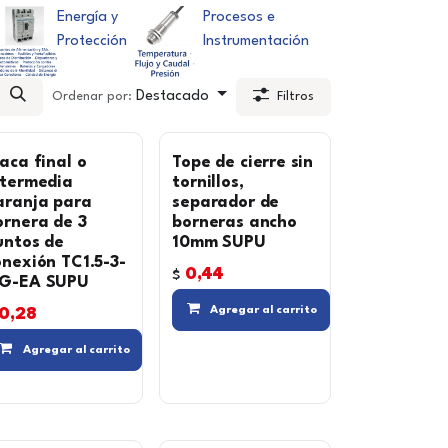
Energía y
Procesos e
Protección
Instrumentación
Destacado
Ordenar por:
Filtros
laca final o
Tope de cierre sin
ntermedia
tornillos,
aranja para
separador de
ornera de 3
borneras ancho
untos de
10mm SUPU
onexión TC1.5-3-
0,44
$
G-EA SUPU
 lista de deseos
Compara
Agregar al carrito
0,28
Compara
Agregar a la lista de de
Agregar al carrito
Compara
Agregar a la lista de deseos