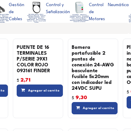
Gestión
Control y
Control
Neumática
de
Señalización
de
Cables
Motores
PUENTE DE 16
Bornera
P
TERMINALES
portafusible 2
i
P/SERIE 39X1
puntos de
n
COLOR ROJO
conexión 24-AWG
b
093161 FINDER
basculante
p
fusible 5x20mm
c
2,71
$
con indicador led
O
24VDC SUPU
Agregar a la lista de deseos
Compara
Agregar a la lista de deseos
Compara
Agregar a la
ito
Agregar al carrito
$
9,30
$
Agregar al carrito