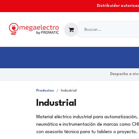
Ir al contenido
Distribuidor autorizad
Industrial
Comercial y Residencial
Marcas
Despacho a nive
Productos
Industrial
Industrial
Material eléctrico industrial para automatización
neumática e instrumentación de marcas como CHIN
con asesoría técnica para tu tablero o proyecto.