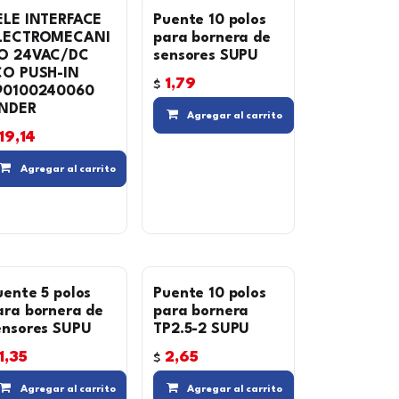
ELE INTERFACE
Puente 10 polos
LECTROMECANI
para bornera de
O 24VAC/DC
sensores SUPU
CO PUSH-IN
1,79
$
90100240060
Compara
Agregar a la lista de deseos
INDER
Compara
Agregar al carrito
19,14
Compara
Agregar a la lista de de
Agregar al carrito
 lista de deseos
uente 5 polos
Puente 10 polos
ara bornera de
para bornera
ensores SUPU
TP2.5-2 SUPU
1,35
2,65
$
Compara
Agregar a la lista de de
Compara
Agregar al carrito
Agregar al carrito