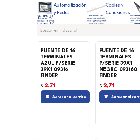
Automatización
Cables y
y Redes
Conexiones
PUENTE DE 16
PUENTE DE 16
TERMINALES
TERMINALES
AZUL P/SERIE
P/SERIE 39X1
39X1 09316
NEGRO 093160
FINDER
FINDER
2,71
2,71
$
$
Compara
Agregar al carrito
Agregar al carr