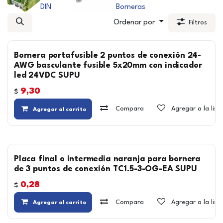
DIN
Borneras
Ordenar por
Filtros
Bornera portafusible 2 puntos de conexión 24-
AWG basculante fusible 5x20mm con indicador
led 24VDC SUPU
9,30
$
Compara
Agregar a la lis
Agregar al carrito
Placa final o intermedia naranja para bornera
de 3 puntos de conexión TC1.5-3-OG-EA SUPU
0,28
$
Compara
Agregar a la lis
Agregar al carrito