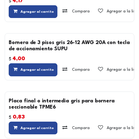
4,17
$
Compara
Agregar a la lis
Agregar al carrito
Bornera de 3 pisos gris 26-12 AWG 20A con tecla
de accionamiento SUPU
4,00
$
Compara
Agregar a la lis
Agregar al carrito
Placa final o intermedia gris para bornera
seccionable TPME6
0,83
$
Compara
Agregar a la lis
Agregar al carrito