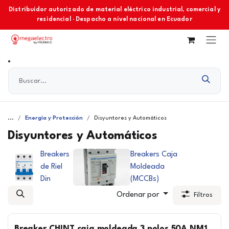
Ir al contenido
Distribuidor autorizado de material eléctrico industrial, comercial y
residencial · Despacho a nivel nacional en Ecuador
...
Energía y Protección
Disyuntores y Automáticos
Disyuntores y Automáticos
Breakers
Breakers Caja
de Riel
Moldeada
Din
(MCCBs)
Ordenar por
Filtros