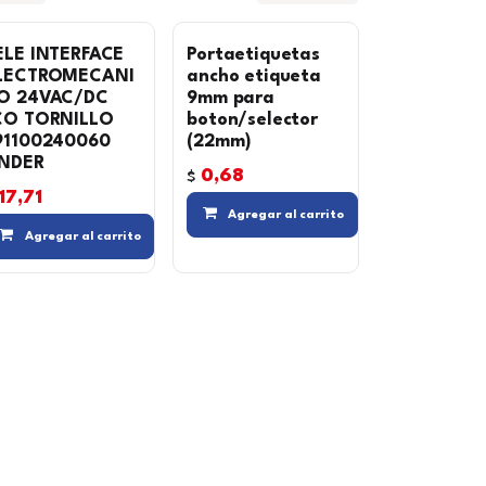
ELE INTERFACE
Portaetiquetas
LECTROMECANI
ancho etiqueta
O 24VAC/DC
9mm para
CO TORNILLO
boton/selector
91100240060
(22mm)
INDER
0,68
$
17,71
 lista de deseos
Agre
Agregar al carrito
Compara
Agregar a la lista de deseos
Compara
Agregar a la lista de de
Agregar al carrito