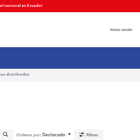
vel nacional en Ecuador
Inicia sesión
as distribuidas
Destacado
Ordenar por:
Filtros