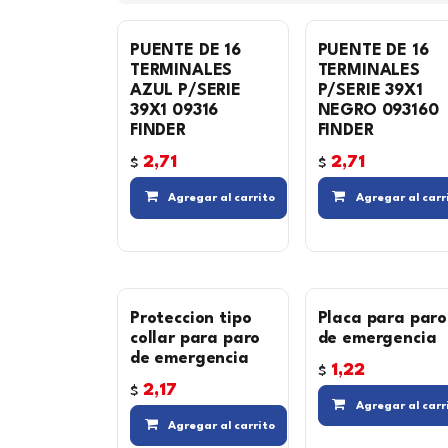
PUENTE DE 16
PUENTE DE 16
TERMINALES
TERMINALES
AZUL P/SERIE
P/SERIE 39X1
39X1 09316
NEGRO 093160
FINDER
FINDER
2,71
2,71
$
$
Compara
Agregar al carrito
Agregar al carr
Proteccion tipo
Placa para paro
collar para paro
de emergencia
de emergencia
1,22
$
2,17
$
Agregar al carr
Compara
Agregar al carrito