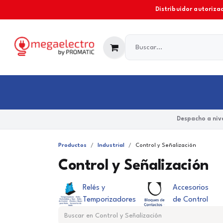
Ir al contenido
Distribuidor autorizad
Industrial
Comercial y Residencial
Marcas
Despacho a nive
Productos
Industrial
Control y Señalización
Control y Señalización
Relés y
Accesorios
Temporizadores
de Control