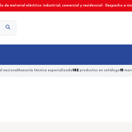
o de material eléctrico industrial, comercial y residencial · Despacho a ni
Contacto
l nacional
Asesoría técnica especializada
182
productos en catálogo
15
marc