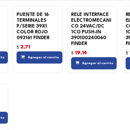
PUENTE DE 16
RELE INTERFACE
R
TERMINALES
ELECTROMECANI
E
P/SERIE 39X1
CO 24VAC/DC
C
COLOR ROJO
1CO PUSH-IN
1
093161 FINDER
390100240060
3
FINDER
F
2,71
$
19,14
$
$
Agregar a la lista de deseos
Compara
Agregar a la lista de deseos
Compara
Agregar a la
ito
Agregar al carrito
Agregar al carrito
Compara
Agregar a la lista de deseos
ito
Agregar a la lista de deseos