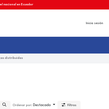
vel nacional en Ecuador
Inicia sesión
as distribuidas
Destacado
Ordenar por:
Filtros