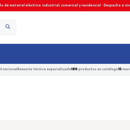
o de material eléctrico industrial, comercial y residencial · Despacho a ni
Contacto
l nacional
Asesoría técnica especializada
180
productos en catálogo
13
marc