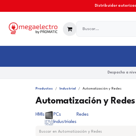
Ir al contenido
Distribuidor autorizad
Industrial
Comercial y Residencial
Marcas
Despacho a nive
Productos
Industrial
Automatización y Redes
Automatización y Redes
HMIs
PCs
Redes
Industriales