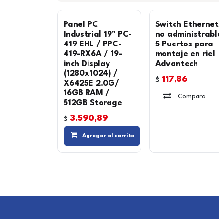
Panel PC
Switch Ethernet
Industrial 19" PC-
no administrabl
419 EHL / PPC-
5 Puertos para
419-RX6A / 19-
montaje en riel
inch Display
Advantech
(1280x1024) /
117,86
$
X6425E 2.0G/
16GB RAM /
Compara
512GB Storage
3.590,89
$
Compara
Agregar al carrito