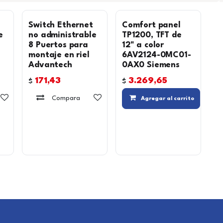
Switch Ethernet
Comfort panel
e
no administrable
TP1200, TFT de
8 Puertos para
12" a color
montaje en riel
6AV2124-0MC01-
Advantech
0AX0 Siemens
171,43
3.269,65
$
$
Agregar a la lista de deseos
Compara
Agregar a la lista de deseos
Agregar al carrito
Agregar a la lista de deseos