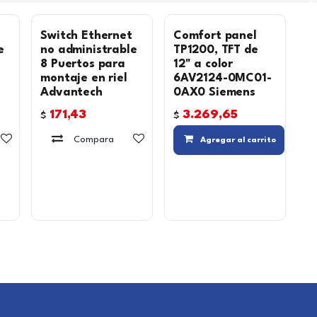
Switch Ethernet
Comfort panel
e
no administrable
TP1200, TFT de
8 Puertos para
12" a color
montaje en riel
6AV2124-0MC01-
Advantech
0AX0 Siemens
171,43
3.269,65
$
$
Agregar a la lista de deseos
Compara
Agregar a la lista de deseos
Agregar al carrito
Agregar a la lista de deseos