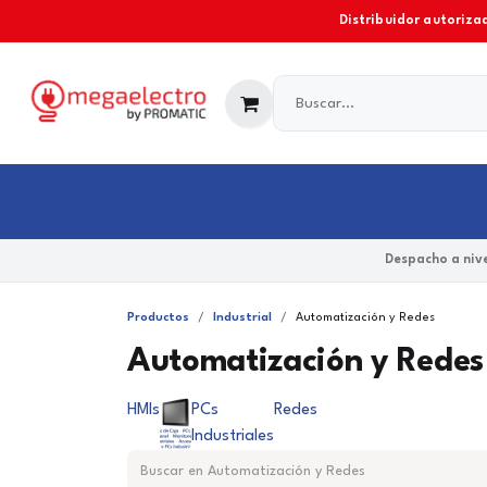
Ir al contenido
Distribuidor autorizad
Industrial
Comercial y Residencial
Marcas
Despacho a nive
Productos
Industrial
Automatización y Redes
Automatización y Redes
HMIs
PCs
Redes
Industriales