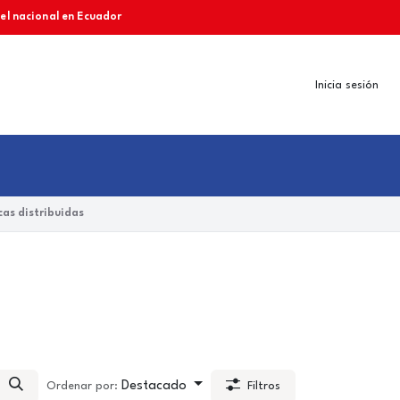
vel nacional en Ecuador
Inicia sesión
as distribuidas
Destacado
Ordenar por:
Filtros