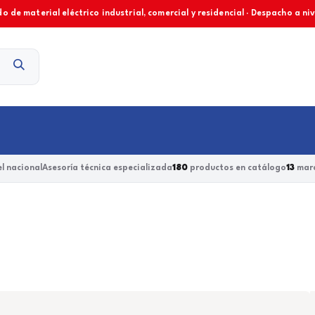
o de material eléctrico industrial, comercial y residencial · Despacho a ni
Contacto
l nacional
Asesoría técnica especializada
180
productos en catálogo
13
marc