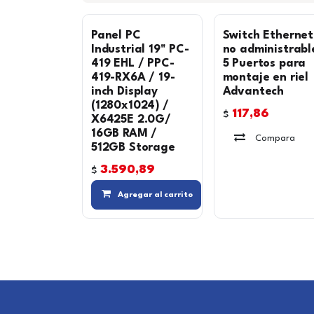
Panel PC
Switch Ethernet
Industrial 19" PC-
no administrabl
419 EHL / PPC-
5 Puertos para
419-RX6A / 19-
montaje en riel
inch Display
Advantech
(1280x1024) /
117,86
$
X6425E 2.0G/
16GB RAM /
Compara
512GB Storage
3.590,89
$
Compara
Agregar al carrito