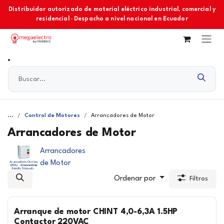
Ir al contenido
Distribuidor autorizado de material eléctrico industrial, comercial y
residencial · Despacho a nivel nacional en Ecuador
...
Control de Motores
Arrancadores de Motor
Arrancadores de Motor
Arrancadores
de Motor
Ordenar por
Filtros
Arranque de motor CHINT 4,0-6,3A 1.5HP
Contactor 220VAC