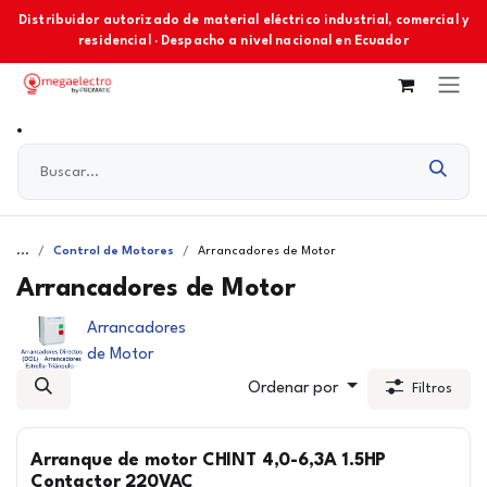
Ir al contenido
Distribuidor autorizado de material eléctrico industrial, comercial y
residencial · Despacho a nivel nacional en Ecuador
...
Control de Motores
Arrancadores de Motor
Arrancadores de Motor
Arrancadores
de Motor
Ordenar por
Filtros
Arranque de motor CHINT 4,0-6,3A 1.5HP
Contactor 220VAC