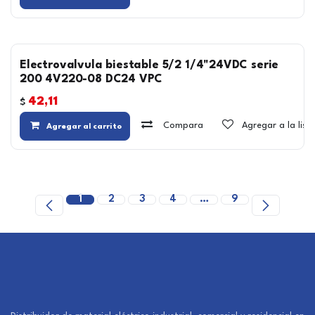
Electrovalvula biestable 5/2 1/4"24VDC serie
200 4V220-08 DC24 VPC
42,11
$
Compara
Agregar a la lis
Agregar al carrito
1
2
3
4
…
9