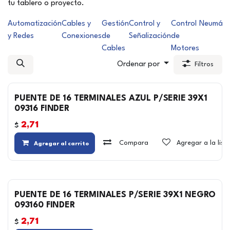
tu tablero o proyecto.
Automatización
Cables y
Gestión
Control y
Control
Neumáti
y Redes
Conexiones
de
Señalización
de
Cables
Motores
Ordenar por
Filtros
PUENTE DE 16 TERMINALES AZUL P/SERIE 39X1
09316 FINDER
2,71
$
Compara
Agregar a la lis
Agregar al carrito
PUENTE DE 16 TERMINALES P/SERIE 39X1 NEGRO
093160 FINDER
2,71
$