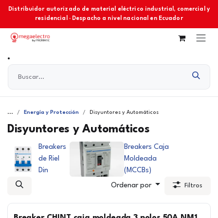
Ir al contenido
Distribuidor autorizado de material eléctrico industrial, comercial y
residencial · Despacho a nivel nacional en Ecuador
...
Energía y Protección
Disyuntores y Automáticos
Disyuntores y Automáticos
Breakers
Breakers Caja
de Riel
Moldeada
Din
(MCCBs)
Ordenar por
Filtros