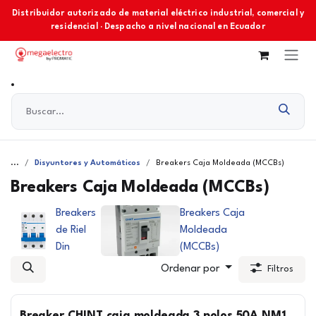
Ir al contenido
Distribuidor autorizado de material eléctrico industrial, comercial y
residencial · Despacho a nivel nacional en Ecuador
...
Disyuntores y Automáticos
Breakers Caja Moldeada (MCCBs)
Breakers Caja Moldeada (MCCBs)
Breakers
Breakers Caja
de Riel
Moldeada
Din
(MCCBs)
Ordenar por
Filtros