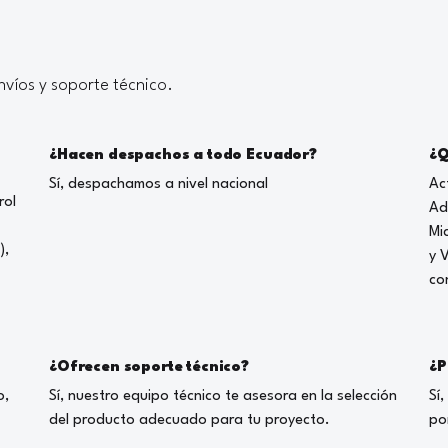
víos y soporte técnico.
¿Hacen despachos a todo Ecuador?
¿Q
Sí, despachamos a nivel nacional
Ac
rol
Ad
Mi
),
y 
co
¿Ofrecen soporte técnico?
¿P
o,
Sí, nuestro equipo técnico te asesora en la selección
Sí
del producto adecuado para tu proyecto.
po