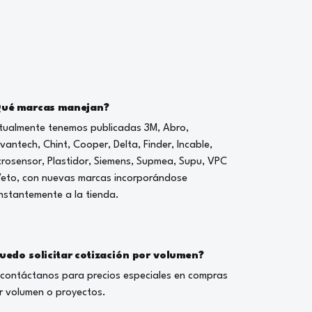
ué marcas manejan?
tualmente tenemos publicadas 3M, Abro,
vantech, Chint, Cooper, Delta, Finder, Incable,
crosensor, Plastidor, Siemens, Supmea, Supu, VPC
Veto, con nuevas marcas incorporándose
nstantemente a la tienda.
uedo solicitar cotización por volumen?
, contáctanos para precios especiales en compras
r volumen o proyectos.