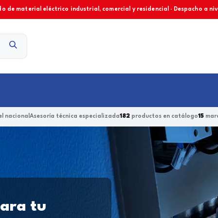
o de material eléctrico industrial, comercial y residencial · Despacho a ni
Contacto
l nacional
Asesoría técnica especializada
182
productos en catálogo
15
marc
para tu