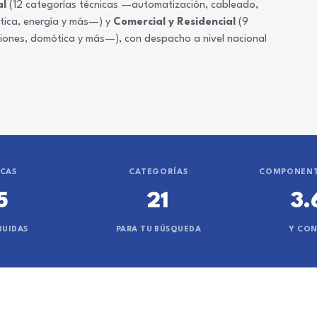
al
(12 categorías técnicas —automatización, cableado,
ática, energía y más—) y
Comercial y Residencial
(9
ciones, domótica y más—), con despacho a nivel nacional
CAS
CATEGORÍAS
COMPONENT
5
21
3.
BUIDAS
PARA TU BÚSQUEDA
Y CO